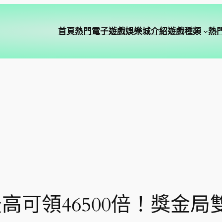
首頁
熱門電子遊戲
娛樂城介紹
遊戲種類
熱
高可領46500倍！獎金