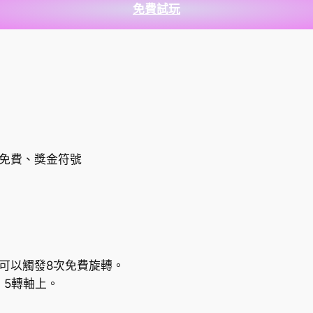
免費試玩
免費、獎金符號
可以觸發8次免費旋轉。
、5轉軸上。