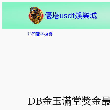
跳
至
優塔usdt娛樂城
主
要
內
熱門電子遊戲
容
DB金玉滿堂獎金最