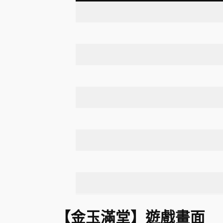
【金玉滿堂】遊戲畫面