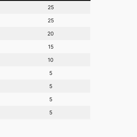
25
25
20
15
10
5
5
5
5