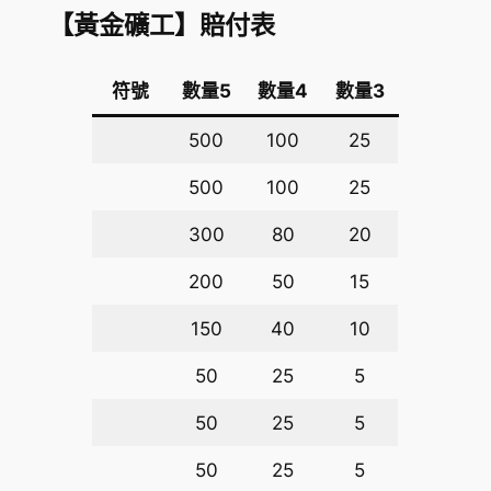
【黃金礦工】賠付表
符號
數量5
數量4
數量3
500
100
25
500
100
25
300
80
20
200
50
15
150
40
10
50
25
5
50
25
5
50
25
5