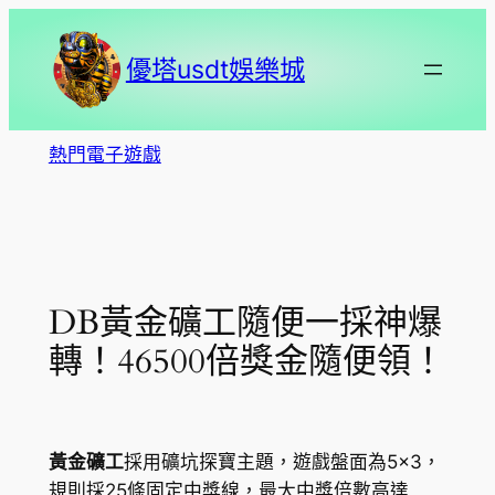
跳
至
優塔usdt娛樂城
主
要
內
熱門電子遊戲
容
DB黃金礦工隨便一採神爆
轉！46500倍獎金隨便領！
黃金礦工
採用礦坑探寶主題，遊戲盤面為5×3，
規則採25條固定中獎線，最大中獎倍數高達