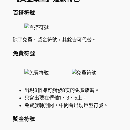
百搭符號
除了免費、獎金符號，其餘皆可代替。
免費符號
出現3個即可觸發8次的免費旋轉。
只會出現在轉軸1、3、5上。
免費旋轉期間，中間會出現巨型符號。
獎金符號