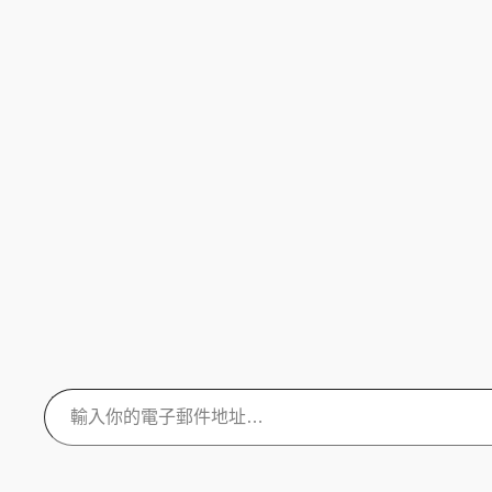
輸入你的電子郵件地址…