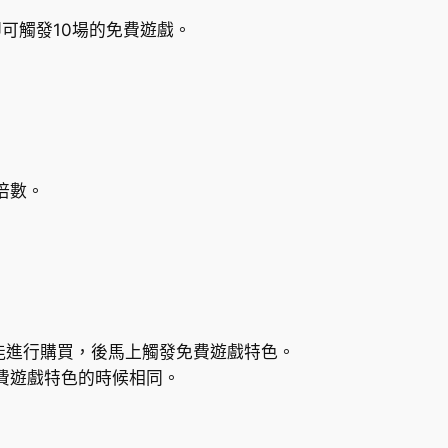
可觸發10場的免費遊戲。
倍數。
能進行購買，後馬上觸發免費遊戲特色。
費遊戲特色的時候相同。