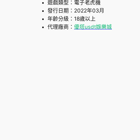
遊戲類型：電子老虎機
發行日期：2022年03月
年齡分級：18歲以上
代理廠商：
優塔usdt娛樂城