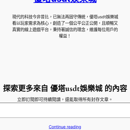
現代的科技今非昔比，已無法再固守傳統，優塔usdt娛樂城
看以玩家需求為核心，創造了一個公平公正公開，且順暢又
真實的線上遊戲平台，秉持著誠信的理念，維護每位用戶的
權益！
探索更多來自 優塔usdt娛樂城 的內容
立即訂閱即可持續閱讀，還能取得所有封存文章。
Continue reading