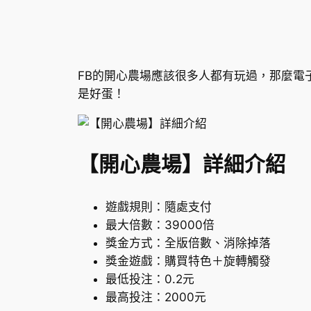
FB的開心農場應該很多人都有玩過，那麼電
是好蛋！
【開心農場】詳細介紹
遊戲規則：隨處支付
最大倍數：39000倍
獎金方式：全版倍數、消除掉落
獎金遊戲：購買特色＋旋轉觸發
最低投注：0.2元
最高投注：2000元