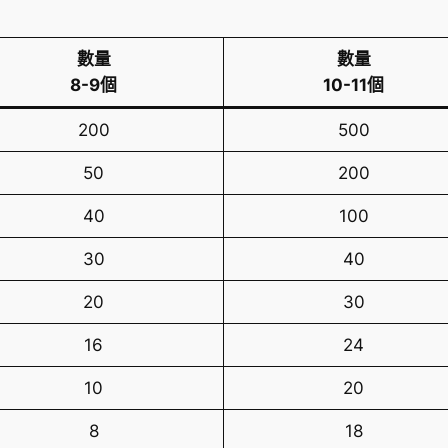
數量
數量
8-9個
10-11個
200
500
50
200
40
100
30
40
20
30
16
24
10
20
8
18