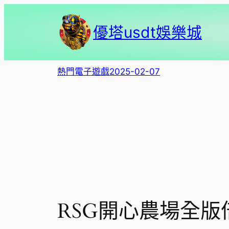
跳
至
優塔usdt娛樂城
主
要
內
熱門電子遊戲
2025-02-07
容
RSG開心農場全版