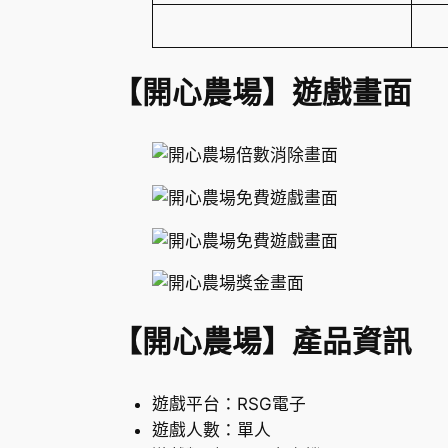
【開心農場】遊戲畫面
【開心農場】產品資訊
遊戲平台：RSG電子
遊戲人數：單人