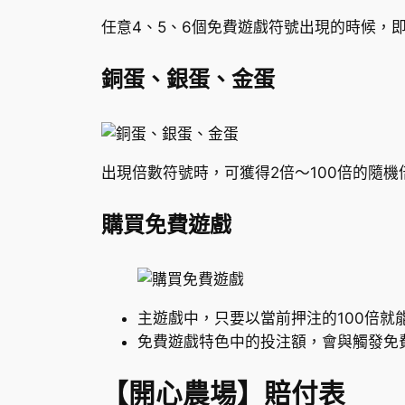
任意4、5、6個免費遊戲符號出現的時候，即
銅蛋、銀蛋、金蛋
出現倍數符號時，可獲得2倍～100倍的隨機
購買免費遊戲
主遊戲中，只要以當前押注的100倍就
免費遊戲特色中的投注額，會與觸發免
【開心農場】賠付表