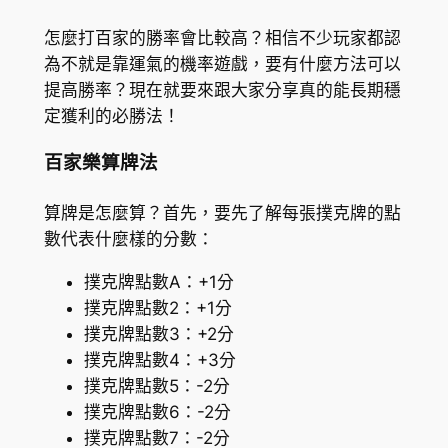
怎麼打百家的勝率會比較高？相信不少玩家都認
為不就是靠運氣的機率遊戲，要有什麼方法可以
提高勝率？現在就要來跟大家分享真的能長期穩
定獲利的必勝法！
百家樂算牌法
算牌是怎麼算？首先，要先了解每張撲克牌的點
數代表什麼樣的分數：
撲克牌點數A：+1分
撲克牌點數2：+1分
撲克牌點數3：+2分
撲克牌點數4：+3分
撲克牌點數5：-2分
撲克牌點數6：-2分
撲克牌點數7：-2分