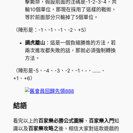
擊斃命，假設前面的注碼是-1-2-3-4，共
輸10個單位，那現在採用了這樣的戰術，
等於前面部分只輸掉了5個單位。
（陣形是：-1、-1、-1、-2、+5）
調虎離山
：這是一個負縮勝進的方法，若
兩次進攻都失敗的話，那就必須強制轉換
方法。
（陣形是-5、-4、-3、-2、-1、-、……、
+1、+6）
結語
看完以上的
百家樂必勝公式圖解
、
百家樂入門
知
識以及
百家樂攻略之
後，相信大家對這款遊戲的