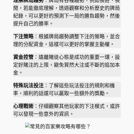
理解牌局趨勢
：牌局有各種趨勢，例如長莊、長
閒，若能徹底理解，透過觀察和分析歷史的牌局
紀錄，可以更好的預測下一局的勝負趨勢，然後
提升自己的勝率。
下注策略
：根據牌局趨勢調整下注的策略，並合
理的分配資金，這樣可以更好的掌握主動權。
資金控管
：遠離賭徒心態是成功的重要一環，設
定好賭注的上限，避免貿然大注或不斷的追加本
金。
特殊玩法投注
：了解這些玩法投注的規則和機
率，順利的話還可以贏取一些額外的獎勵。
心理戰術
：仔細觀察其他玩家的下注模式，或許
可以發現一些意外的資訊。