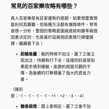
常見的百家樂攻略有哪些？
真人百家樂是有莊家優勢的遊戲，如果想要實現
盈利何其艱難，但每種方法都有爆路條件，等等
會逐一分析，整個的策略是圍繞風險和勝率兩個
因素決定的，也是基於這兩個因素進行擇優選
擇，繼續看下去！
起輸後贏
：輸的時候不加注，贏了之後立
馬加注，持續執行下去，這樣的好處是如
果起步遇到連輸，能節約相當可觀的子
彈，為後續的打擊積蓄了強大的資金力
量。
（陣形
是：-1、-1、-1、-1、+1、+2、-3、-4）
輸後級進
：跟上者相反，贏了之後不加