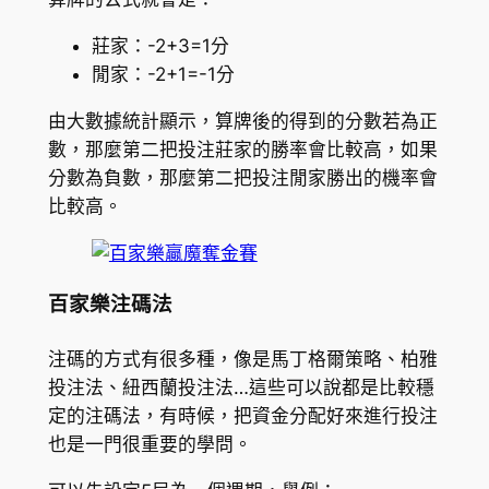
莊家：-2+3=1分
閒家：-2+1=-1分
由大數據統計顯示，算牌後的得到的分數若為正
數，那麼第二把投注莊家的勝率會比較高，如果
分數為負數，那麼第二把投注閒家勝出的機率會
比較高。
百家樂注碼法
注碼的方式有很多種，像是馬丁格爾策略、柏雅
投注法、紐西蘭投注法…這些可以說都是比較穩
定的注碼法，有時候，把資金分配好來進行投注
也是一門很重要的學問。