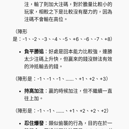
注，輸了則加大注碼，對於膽量比較小的
玩家，相較之下是比較沒有壓力的，因為
注碼不會輸在高位。
（陣形
是：-1、-2、-3、-4、-5、+6、-6、-7、+8）
負平勝追
：好處是回本能力比較強，連勝
太少注碼上升快，但贏來的錢沒辦法有效
的沖抵輸去的錢。
（陣形是：-1、-1、-1、……、+1、+2、+3）
持高加注
：贏的時候加注，但不繼續一直
往上加。
（陣形是：-1、-1、……、+1、+2、+2、+2）
忍住爆發
：類似偷襲的行為，目的在於一