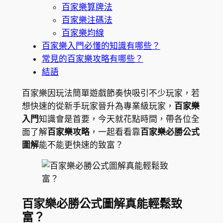
百家樂算牌法
百家樂注碼法
百家樂均線
百家樂入門必懂的知識有哪些？
常見的百家樂攻略有哪些？
結語
百家樂因玩法簡單遊戲節奏快吸引不少玩家，若
想快速的從新手玩家晉升為專業級玩家，
百家樂
入門
知識會是首要，今天就花點時間，帶各位全
面了解
百家樂攻略
，一起看看靠
百家樂必勝公式
圖解
能不能更快速的致富？
百家樂必勝公式圖解真能輕鬆致
富？