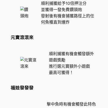
順利捕獲給予10倍押注分
並獲得一發免費鑽頭炮
發射後有機會捕獲路徑上的任
何魚種直到爆炸
元寶滾滾來
順利捕獲有機會觸發額外
遊戲獎勵
進行選元寶額外小遊戲
最高可獲得
！
福娃發發發
擊中魚時有機會觸發此特色