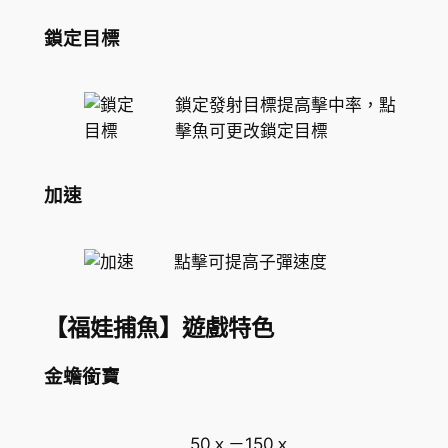
鎖定目標
鎖定發射目標提高擊中率，點
擊魚可更改鎖定目標
加速
點擊可提高子彈速度
【福娃捕魚】遊戲特色
金蟾銜寶
50ｘ－150ｘ