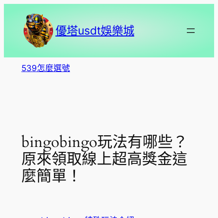
跳
至
優塔usdt娛樂城
主
要
內
539怎麼選號
容
bingobingo玩法有哪些？
原來領取線上超高獎金這
麼簡單！