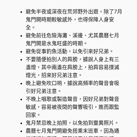
避免半夜或深夜在荒郊野外出遊，除了7月
鬼門開時期較敏感外，也得保障人身安
全。
避免前往危險海灘、溪邊、尤其農曆七月
鬼門開是水鬼旺盛的時期。
避免從事釣魚活動，以免引來好兄弟。
不要隨便拍別人的肩膀，據說人身上有三
盞燈，其中兩盞在肩膀上，拍肩容易撲滅
燈光，招來好兄弟注意。
晚上避免吹口哨，據說高頻率的聲音會吸
引好兄弟注意。
不晚上唱歌或製造聲音，因好兄弟對聲音
敏感，容易被夜間的聲響吸引，進而跟監
回家。
鬼月禁忌晚上拍照，以免拍到靈異照片。
農曆七月鬼門開避免搭乘末班車，因為通