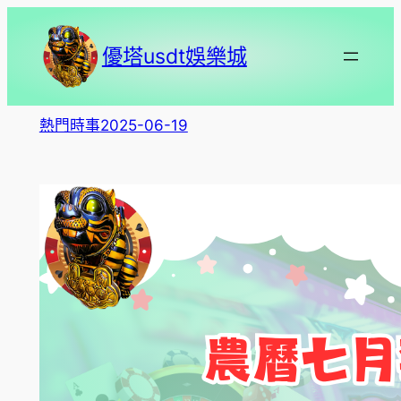
跳
至
優塔usdt娛樂城
主
要
內
熱門時事
2025-06-19
容