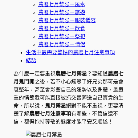
農曆七月禁忌－風水
農曆七月禁忌－旅遊
農曆七月禁忌－服裝儀容
農曆七月禁忌－飲食
農曆七月禁忌－祭祀
農曆七月禁忌－情侶
生活中最需要警惕的農曆七月注意事項
結語
為什麼一定要重視
農曆七月禁忌
？要知道
農曆七
月鬼門開
之後，若不小心觸怒了好兄弟那可是會
衰整年，甚至會影響自己的運勢以及身體，最嚴
重的情節還可能直接被抓交替葬送自己寶貴的生
命，所以說，
鬼月禁忌
絕對不能不重視，更要清
楚了解
農曆七月注意事項
有哪些，不管信還不
信，都得抱持尊敬的態度才能平安又順遂！