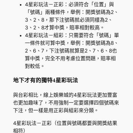
4星彩玩法－正彩：必須符合「位置」與
「號碼」兩種條件，舉例：開獎號碼為2、
3、2、8，那下注號碼就必須同樣為2、
3、2、8才算中獎，賠率相對較高。
4星彩玩法－組彩：只需要符合「號碼」單
一條件就可算中獎，舉例：開獎號碼為8、
2、6、7，下注號碼就算是2、7、6、8也
算中獎，完全不用考慮位置問題，賠率相
對較低。
地下才有的獨特4星彩玩法
與台彩相比，線上娛樂城的4星彩玩法更加豐富
也更加趣味了，不用強制一定要選擇四個號碼來
下注，但一樣是用正彩與組彩來分類。
4星彩玩法－正彩（位置與號碼都要與開獎結果
相符）