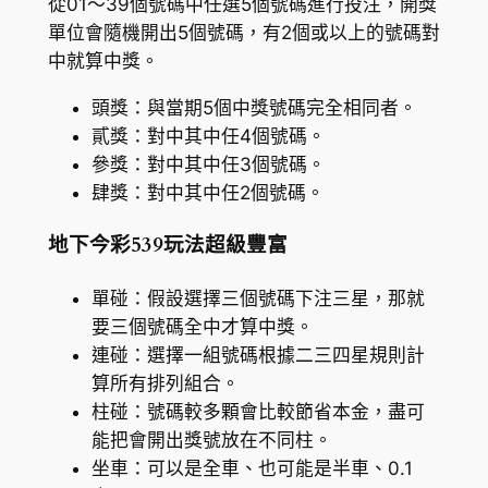
從01～39個號碼中任選5個號碼進行投注，開獎
單位會隨機開出5個號碼，有2個或以上的號碼對
中就算中獎。
頭獎：與當期5個中獎號碼完全相同者。
貳獎：對中其中任4個號碼。
參獎：對中其中任3個號碼。
肆獎：對中其中任2個號碼。
地下今彩539玩法超級豐富
單碰：假設選擇三個號碼下注三星，那就
要三個號碼全中才算中獎。
連碰：選擇一組號碼根據二三四星規則計
算所有排列組合。
柱碰：號碼較多顆會比較節省本金，盡可
能把會開出獎號放在不同柱。
坐車：可以是全車、也可能是半車、0.1