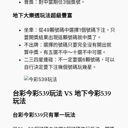
普獎：對中當期任3個獎號。
地下大樂透玩法超級豐富
坐車：從49顆號碼中選擇1個號碼下注，只
要開獎結果出現這顆號碼就中獎了。
不出牌：選擇的號碼只要完全沒有開出就
算中獎，有五選不中～十選不中可選。
二三四星連碰：不一定要選6顆號碼，可以
自行決定要下注幾個號碼玩幾星。
台彩今彩539玩法 VS 地下今彩539
玩法
台彩
今彩539
只有單一玩法