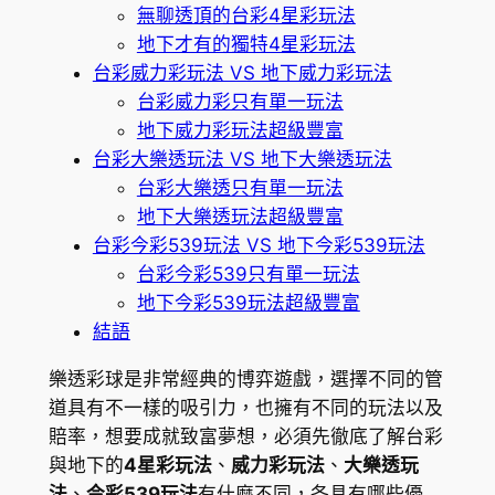
無聊透頂的台彩4星彩玩法
地下才有的獨特4星彩玩法
台彩威力彩玩法 VS 地下威力彩玩法
台彩威力彩只有單一玩法
地下威力彩玩法超級豐富
台彩大樂透玩法 VS 地下大樂透玩法
台彩大樂透只有單一玩法
地下大樂透玩法超級豐富
台彩今彩539玩法 VS 地下今彩539玩法
台彩今彩539只有單一玩法
地下今彩539玩法超級豐富
結語
樂透彩球是非常經典的博弈遊戲，選擇不同的管
道具有不一樣的吸引力，也擁有不同的玩法以及
賠率，想要成就致富夢想，必須先徹底了解台彩
與地下的
4星彩玩法
、
威力彩玩法
、
大樂透玩
法
、
今彩539玩法
有什麼不同，各具有哪些優