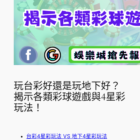
玩台彩好還是玩地下好？
揭示各類彩球遊戲與4星彩
玩法！
台彩4星彩玩法 VS 地下4星彩玩法