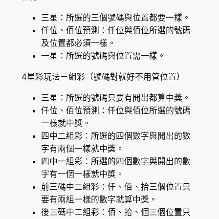
三星：所選的三個號碼與位置都要一樣。
仟位、佰位預測：仟位與佰位所選的號碼
及位置都必須一樣。
一星：所選的號碼與位置需一樣。
4星彩玩法－組彩（號碼對就好不用管位置）
三星：所選的號碼只要有開出都算中獎。
仟位、佰位預測：仟位與佰位所選的號碼
一樣就中獎。
四中二組彩：所選的四個數字與開出的數
字有兩個一樣就中獎。
四中一組彩：所選的四個數字與開出的數
字有一個一樣就中獎。
前三碼中二組彩：仟、佰、拾三個位置只
要有兩組一樣的數字就算中獎。
後三碼中二組彩：佰、拾、個三個位置只