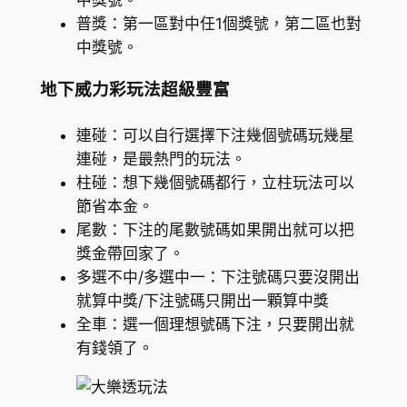
普獎：第一區對中任1個獎號，第二區也對
中獎號。
地下威力彩玩法超級豐富
連碰：可以自行選擇下注幾個號碼玩幾星
連碰，是最熱門的玩法。
柱碰：想下幾個號碼都行，立柱玩法可以
節省本金。
尾數：下注的尾數號碼如果開出就可以把
獎金帶回家了。
多選不中/多選中一：下注號碼只要沒開出
就算中獎/下注號碼只開出一顆算中獎
全車：選一個理想號碼下注，只要開出就
有錢領了。