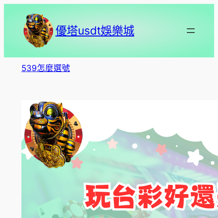
跳
至
優塔usdt娛樂城
主
要
內
539怎麼選號
容