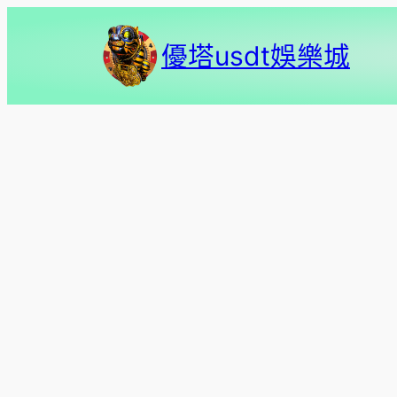
跳
至
優塔usdt娛樂城
主
要
內
容