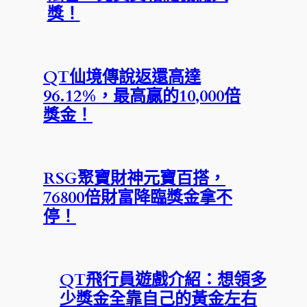
獎！
QT仙境傳說返還高達
96.12%，最高贏的10,000倍
獎金！
RSG聚寶財神元寶百搭，
76800倍財富降臨獎金拿不
停！
QT飛行員遊戲介紹：想領多
少獎金全靠自己的黃金左右