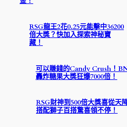
金！
RSG龍王2花0.25元能擊中36200
倍大獎？快加入探索神秘寶
藏！
可以賺錢的Candy Crush！B
轟炸糖果大獎狂爆7000倍！
RSG財神到500倍大獎喜從天
搭配獅子百搭驚喜領不停！