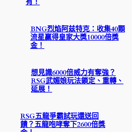
有！
BNG烈焰阿兹特克：收集40顆
流星贏得皇家大獎10000倍獎
金！
想見識6000倍威力有奪強？
RSG武媚娘玩法鎖定、重轉、
延展！
RSG五龍爭霸試玩還送回
饋？五龍咆哮奪下2600倍獎