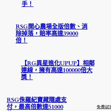
手！
RSG開心農場全版倍數、消
除掉落，賠率高達39000
倍！
【RG異星進化UPUP】相鄰
連線，擁有高達100000倍大
獎！
RSG侏羅紀寶藏隨處支
付，最高倍數達51000
免費試