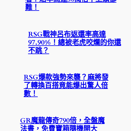
難！
RSG戰神呂布返還率高達
97.90%！總被老虎咬爛的你還
不跳？
RSG爆款強勢來襲？麻將發
了轉換百搭竟能爆出驚人倍
數！
GR魔龍傳奇790倍，全盤魔
法書，免費寶箱隨機開大