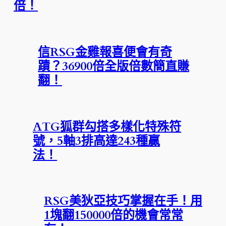
倍！
信RSG金雞報喜便會有奇
蹟？36900倍全版倍數簡直賺
翻！
ATG狐群勾搭多樣化特殊符
號，5軸3排高達243種贏
法！
RSG美狄亞技巧掌握在手！用
1塊翻150000倍的機會常常