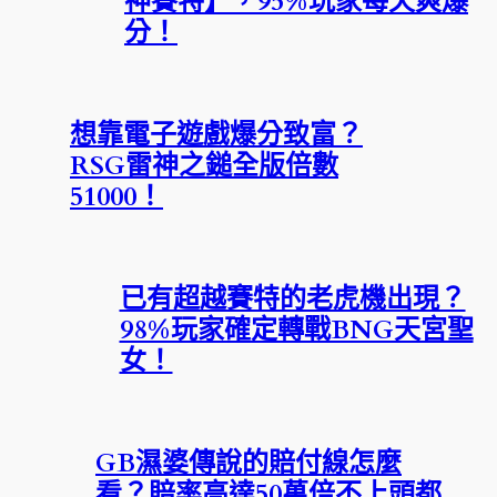
神賽特】，95%玩家每天爽爆
分！
想靠電子遊戲爆分致富？
RSG雷神之鎚全版倍數
51000！
已有超越賽特的老虎機出現？
98%玩家確定轉戰BNG天宮聖
女！
GB濕婆傳說的賠付線怎麼
看？賠率高達50萬倍不上頭都